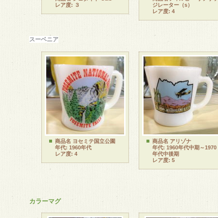
レア度: ３
ジレーター
（s）
レア度: 4
スーベニア
商品名 ヨセミテ国立公園
商品名 アリゾナ
年代: 1960年代
年代: 1960年代中期～1970
レア度: 4
年代中後期
レア度: 5
カラーマグ