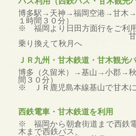
バス利用（西鉄バス・甘木観光
博多駅→天神→福岡空港→甘木→
１時間３０分）
※ 福岡より日田方面行をご利
甘木で甘木観
乗り換えて秋月へ
ＪＲ九州・甘木鉄道・甘木観光
博多（久留米）→基山→小郡→
間３０分）
※ ＪＲ鹿児島本線基山で甘木
西鉄電車・甘木鉄道を利用
※ 福岡から朝倉街道まで西鉄
木まで西鉄バス、